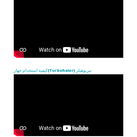
كيفية استخدام جهاز(Turbohaler) تيربوهيلر