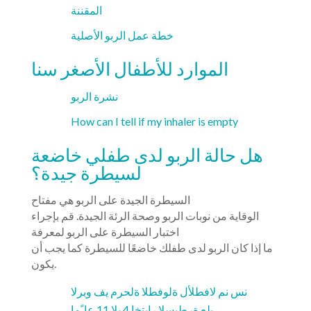
المقننة
خطة عمل الربو الأصلية
الموارد للأطفال الأصغر سنا
نشرة الربو
How can I tell if my inhaler is empty
هل حالة الربو لدى طفلي خاضعة
لسيطرة جيدة؟
السيطرة الجيدة على الربو هي مفتاح
الوقاية من نوبات الربو وصحة الرئة الجيدة. قم بإجراء
اختبار السيطرة على الربو لمعرفة
ما إذا كان الربو لدى طفلك خاضعًا للسيطرة كما يجب أن
يكون.
نس نم لافطلأل ةلوفطلا ةلحرم يف وبرلا
ىلع ةرطیسلا رابتخا 4 ىلإ 11 عا ًما