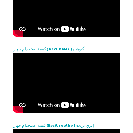
كيفية استخدام جهاز( Accuhaler )أكيوهيلر
كيفية استخدام جهاز(Easibreathe ) إيزي بريث