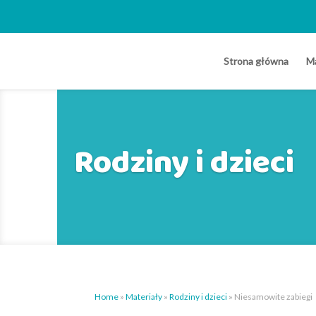
Strona główna
Ma
Rodziny i dzieci
Home
»
Materiały
»
Rodziny i dzieci
»
Niesamowite zabiegi