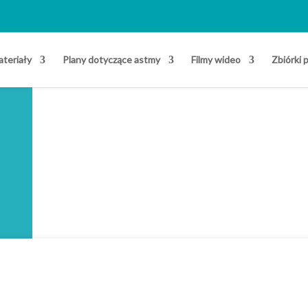
teriały
Plany dotyczące astmy
Filmy wideo
Zbiórki 