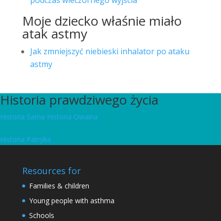
podczas wieczornego wyjścia
Moje dziecko właśnie miało
atak astmy
Jak zmniejszyć niebieski inhalator po ataku
astmy
Historia prawdziwego życia
Historia Sama
Historia Owaina
Historia Patryka
Resources for
Families & children
Young people with asthma
Schools