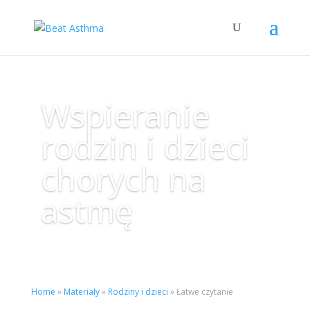
Wspieranie
rodzin i dzieci
chorych na
astmę
Home
»
Materiały
»
Rodziny i dzieci
»
Łatwe czytanie