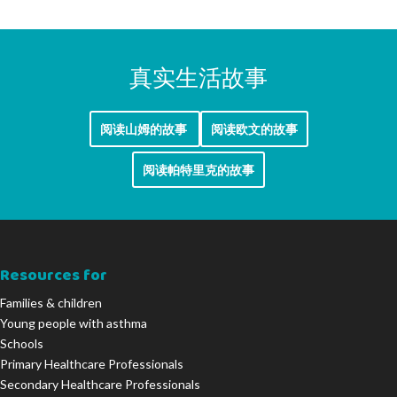
真实生活故事
阅读山姆的故事
阅读欧文的故事
阅读帕特里克的故事
Resources for
Families & children
Young people with asthma
Schools
Primary Healthcare Professionals
Secondary Healthcare Professionals