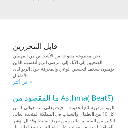
قابل المحررين
نحن مجموعة متنوعة من الأشخاص من المهنيين
الصحيين إلى الآباء إلى مرضى الربو أنفسهم الذين
يؤمنون بشغف لتحسين الوعي والمعرفة حول الربو لدى
الأطفال.
اقرأ أكثر >
ما المقصود من Asthma( Beat؟)
الربو مرض شائع الحدوث – حيث يعاني منه حوالي 1 من
كل 10 من األطفال والشباب في المملكة المتحدة. يعاني
الكثير من المصابين بالربو من مرض بسيط وقد ال تؤشر
األعراض لديهم في حياتهم على اإلطالق. ونتيجة لذلك، ال