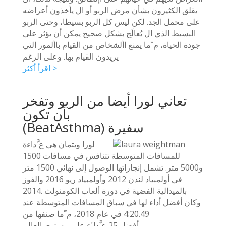
يقلق الكثيرون بشأن مرض الربو أو ال يأخذون أعراضه
على محمل الجد. لكن ليس كل الربو بسيطا، وحتى الربو
البسيط الذي ال يُعالَج بشكل صحيح يمكن أن يؤثر على
جودة الحياة، م ّما يمنع األشخاص من القيام باألمور التي
يريدون القيام بها. وعلى الرغم
اقرأ أكثر >
تعاني لورا أيضا من الربو وتفخر
بأن تكون
(BeatAsthma) سفيرة
لورا ويتمان هي ع َّداءة
للمسافات المتوسطة تتنافس في مسافات 1500
و5000 متر. تشمل إنجازاتها الوصول إلى نهائي 1500 متر
في أولمبياد لندن 2012 وأولمبياد ريو 2016 والفوز
بالميدالية الفضية في دورة ألعاب الكومنولث .2014
وكان أفضل أداء لها في سباق المسافات المتوسطة عند
4:20.49 في عام 2018، م ّما صنفها من
أفضل 25 ع َّدا ًء على مستوى العالم.