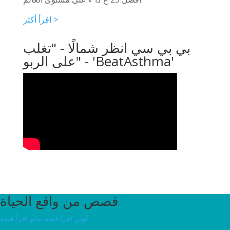
اقرأ أكثر >
بي بي سي انظر شمالًا - "تغلب
على الربو" - 'BeatAsthma'
قصص من واقع الحياة
أوين
اقرأ قصة سام اقرأ قصة